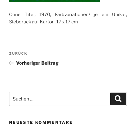
Ohne Titel, 1970, Farbvariationen/ je ein Unikat,
Siebdruck auf Karton, 17 x 17 cm
Beitragsnavigation
Vorheriger
ZURÜCK
Beitrag
Vorheriger Beitrag
Suchen
Suche
nach:
NEUESTE KOMMENTARE