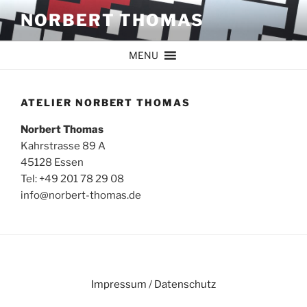
Zum
NORBERT THOMAS
Inhalt
springen
MENU
ATELIER NORBERT THOMAS
Norbert Thomas
Kahrstrasse 89 A
45128 Essen
Tel: +49 201 78 29 08
info@norbert-thomas.de
Impressum
/
Datenschutz