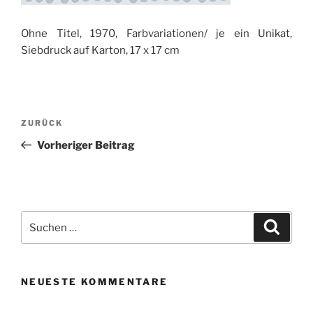
Ohne Titel, 1970, Farbvariationen/ je ein Unikat,
Siebdruck auf Karton, 17 x 17 cm
Beitragsnavigation
Vorheriger
ZURÜCK
Beitrag
Vorheriger Beitrag
Suchen
Suche
nach:
NEUESTE KOMMENTARE